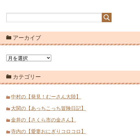
アーカイブ
ア
ー
カ
カテゴリー
イ
ブ
中村の【発見！むーさん大陸】
大関の【あっちこっち冒険日記】
金井の【さくら市の金さん】
寺内の【愛妻おにぎりコロコロ】