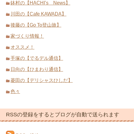
鉢村の【HACHI’s News】
川田の【Cafe KAWADA】
後藤の【Go To登山旅】
家づくり情報！
オススメ！
手塚の【でるデル通信】
日向の【ひまわり通信】
菱田の【デリシャスひしだ】
色々
RSSの登録をするとブログが自動で送られます