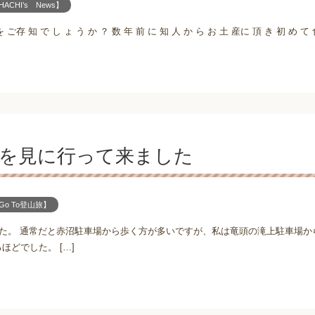
ACHI’s News】
を ご存 知 で し ょ う か ？ 数 年 前 に 知 人 か ら お 土 産に 頂 き 初 め て 食
)を見に行って来ました
o To登山旅】
した。 通常だと赤沼駐車場から歩く方が多いですが、私は竜頭の滝上駐車場か
どでした。 […]