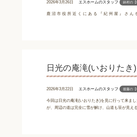
2026年3月26日
エスホームのスタッフ
鉢村の【H
鹿 沼 市 役 所 近 く に あ る 『 紀 州 屋 』 さ ん 
日光の庵滝(いおりたき
2026年3月22日
エスホームのスタッフ
後藤の【G
今回は日光の庵滝(いおりたき)を見に行って来ま
が、周辺の道は完全に雪が解け、山道も笹が見えるほ