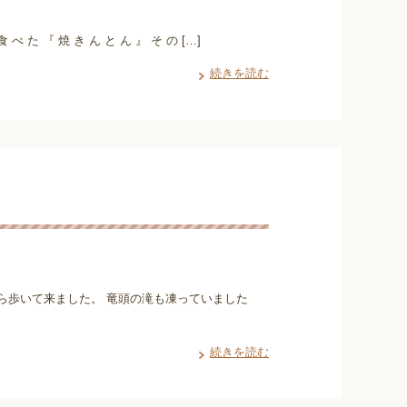
 べ た 『 焼 き ん と ん 』 そ の […]
続きを読む
ら歩いて来ました。 竜頭の滝も凍っていました
続きを読む