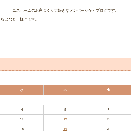
エスホームのお家づくり大好きなメンバーがかくブログです。
、などなど、様々です。
水
木
金
4
5
6
11
12
13
18
19
20