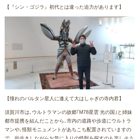
【『シン・ゴジラ』初代とは違った迫力があります】
【憧れのバルタン星人に逢えて大はしゃぎの寺内君】
須賀川市は､ウルトラマンの故郷｢M78星雲 光の国｣と姉妹
都市提携を結んだことから､市内の道路や歩道にウルト
ラ
マンや､怪獣モニュメントがあちこち配置されていますの
で、街歩きしながらお気に入りの怪獣を探すのも楽しそう