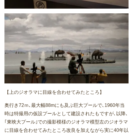
【上のジオラマに目線を合わせてみたところ】
奥行き72ｍ､最大幅88mにも及ぶ巨大プールで､1960年当
時は特撮用の仮設プールとして建設されたもですが､以降､
｢東映大プール｣での撮影模様のジオラマ模型左のジオラマ
に目線を合わせてみたところ改良を加えながら実に40年以