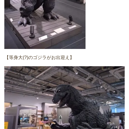
【等身大(?)のゴジラがお出迎え】