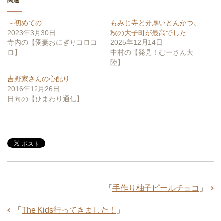
t
ク
関連
e
し
r
て
(
く
～初めての…
もみじ寺と分厚いとんかつ。
新
だ
し
さ
2023年3月30日
秋の大子町が最高でした
い
い
寺内の【愛妻おにぎりコロコ
2025年12月14日
ウ
(
ィ
新
ロ】
中村の【発見！むーさん大
ン
し
陸】
ド
い
ウ
ウ
で
ィ
吉野家さんの心配り
開
ン
2016年12月26日
き
ド
ま
ウ
日向の【ひまわり通信】
す
で
)
開
き
ま
す
)
「
手作り柚子ピールチョコ
」
「
The Kids行ってきました！
」