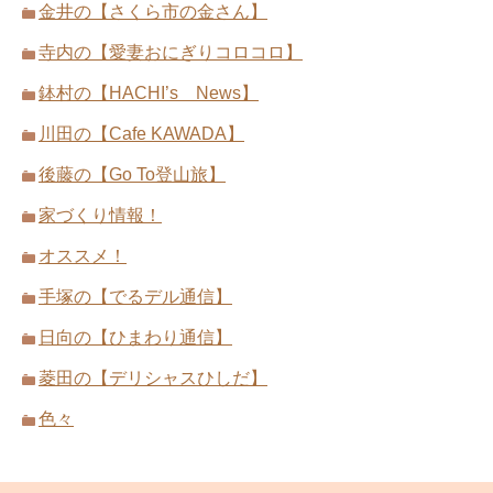
金井の【さくら市の金さん】
寺内の【愛妻おにぎりコロコロ】
鉢村の【HACHI’s News】
川田の【Cafe KAWADA】
後藤の【Go To登山旅】
家づくり情報！
オススメ！
手塚の【でるデル通信】
日向の【ひまわり通信】
菱田の【デリシャスひしだ】
色々