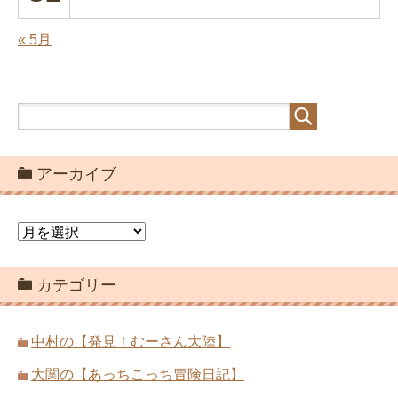
« 5月
アーカイブ
ア
ー
カ
カテゴリー
イ
ブ
中村の【発見！むーさん大陸】
大関の【あっちこっち冒険日記】