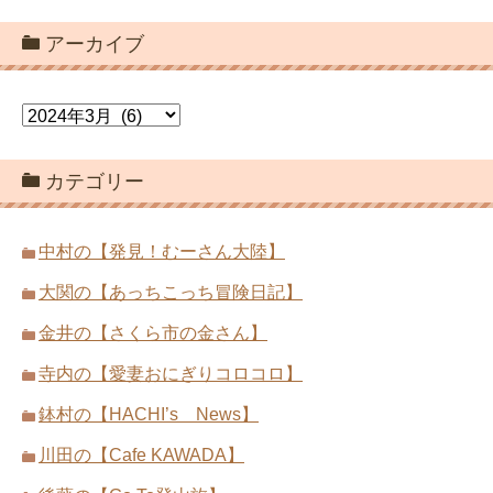
アーカイブ
ア
ー
カ
カテゴリー
イ
ブ
中村の【発見！むーさん大陸】
大関の【あっちこっち冒険日記】
金井の【さくら市の金さん】
寺内の【愛妻おにぎりコロコロ】
鉢村の【HACHI’s News】
川田の【Cafe KAWADA】