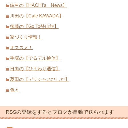
鉢村の【HACHI’s News】
川田の【Cafe KAWADA】
後藤の【Go To登山旅】
家づくり情報！
オススメ！
手塚の【でるデル通信】
日向の【ひまわり通信】
菱田の【デリシャスひしだ】
色々
RSSの登録をするとブログが自動で送られます