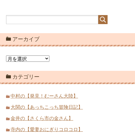
アーカイブ
ア
ー
カ
カテゴリー
イ
ブ
中村の【発見！むーさん大陸】
大関の【あっちこっち冒険日記】
金井の【さくら市の金さん】
寺内の【愛妻おにぎりコロコロ】