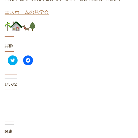
エスホームの見学会
共有:
C
F
l
a
i
c
c
e
k
b
t
o
o
o
いいね:
s
k
h
で
a
共
r
有
e
す
o
る
n
に
T
は
w
ク
i
リ
t
ッ
t
ク
関連
e
し