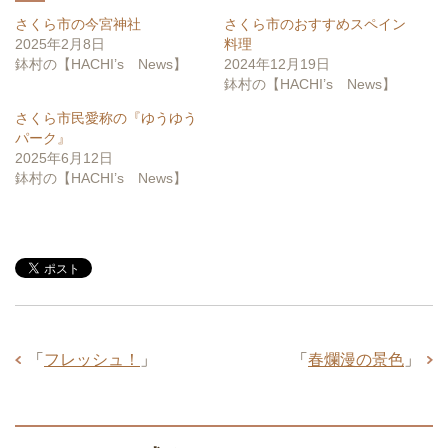
r
て
(
く
さくら市の今宮神社
さくら市のおすすめスペイン
新
だ
し
さ
2025年2月8日
料理
い
い
鉢村の【HACHI’s News】
2024年12月19日
ウ
(
ィ
新
鉢村の【HACHI’s News】
ン
し
ド
い
さくら市民愛称の『ゆうゆう
ウ
ウ
で
ィ
パーク』
開
ン
2025年6月12日
き
ド
ま
ウ
鉢村の【HACHI’s News】
す
で
)
開
き
ま
す
)
「
フレッシュ！
」
「
春爛漫の景色
」